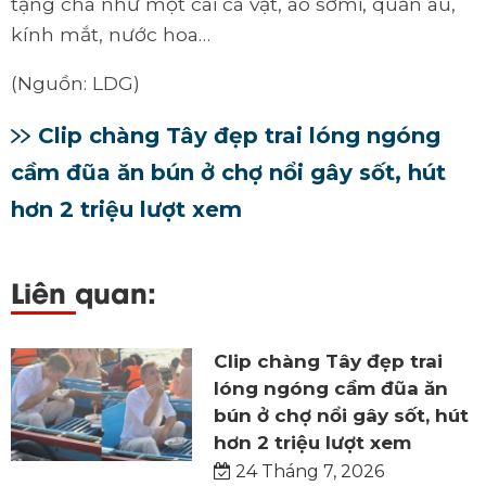
tặng cha như một cái cà vạt, áo sơmi, quần âu,
kính mắt, nước hoa…
(Nguồn: LDG)
Clip chàng Tây đẹp trai lóng ngóng
cầm đũa ăn bún ở chợ nổi gây sốt, hút
hơn 2 triệu lượt xem
Liên quan:
Clip chàng Tây đẹp trai
lóng ngóng cầm đũa ăn
bún ở chợ nổi gây sốt, hút
hơn 2 triệu lượt xem
24 Tháng 7, 2026