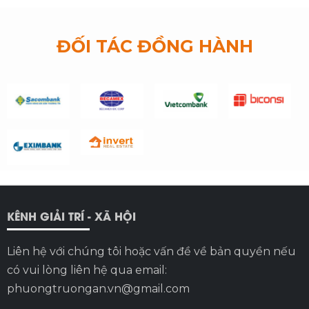
ĐỐI TÁC ĐỒNG HÀNH
KÊNH GIẢI TRÍ - XÃ HỘI
Liên hệ với chúng tôi hoặc vấn đề về bản quyền nếu
có vui lòng liên hệ qua email:
phuongtruongan.vn@gmail.com