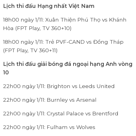
Lịch thi đấu Hạng nhất Việt Nam
18h00 ngày 1/11: Xuân Thiện Phú Thọ vs Khánh
Hòa (FPT Play, TV 360+10)
18h00 ngày 1/11: Trẻ PVF-CAND vs Đồng Tháp
(FPT Play, TV 360+11)
Lịch thi đấu giải bóng đá ngoại hạng Anh vòng
10
22h00 ngày 1/11: Brighton vs Leeds United
22h00 ngày 1/11: Burnley vs Arsenal
22h00 ngày 1/11: Crystal Palace vs Brentford
22h00 ngày 1/11: Fulham vs Wolves