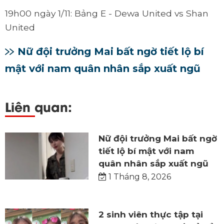
19h00 ngày 1/11: Bảng E - Dewa United vs Shan
United
Nữ đội trưởng Mai bất ngờ tiết lộ bí
mật với nam quân nhân sắp xuất ngũ
Liên quan:
Nữ đội trưởng Mai bất ngờ
tiết lộ bí mật với nam
quân nhân sắp xuất ngũ
1 Tháng 8, 2026
2 sinh viên thực tập tại