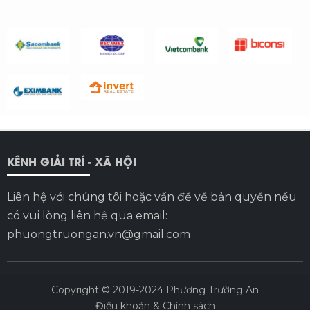
KÊNH GIẢI TRÍ - XÃ HỘI
Liên hệ với chúng tôi hoặc vấn đề về bản quyền nếu
có vui lòng liên hệ qua email:
phuongtruongan.vn@gmail.com
Copyright © 2019-2024
Phương Trường An
Điều khoản & Chính sách