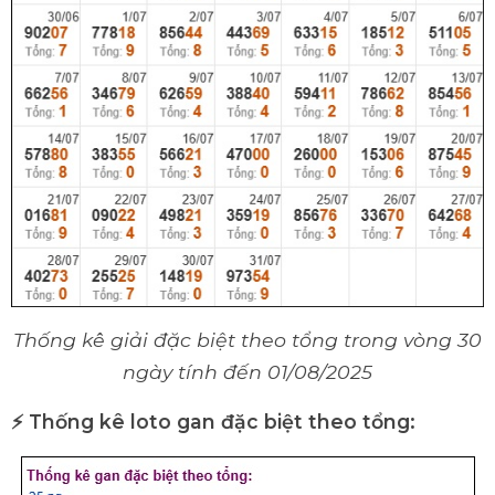
Thống kê giải đặc biệt theo tổng trong vòng 30
ngày tính đến 01/08/2025
⚡ Thống kê loto gan đặc biệt theo tổng: