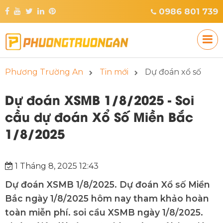
0986 801 739
Phương Trường An
Tin mới
Dự đoán xổ số
Dự đoán XSMB 1/8/2025 - Soi
cầu dự đoán Xổ Số Miền Bắc
1/8/2025
1 Tháng 8, 2025 12:43
Dự đoán XSMB 1/8/2025. Dự đoán Xổ số Miền
Bắc ngày 1/8/2025 hôm nay tham khảo hoàn
toàn miễn phí. soi cầu XSMB ngày 1/8/2025.