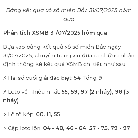
Bảng kết quả xổ số miền Bắc 31/07/2025 hôm
qua
Phân tích XSMB 31/07/2025 hôm qua
Dựa vào bảng kết quả xổ số miền Bắc ngày
31/07/2025, chuyên trang xin đưa ra những nhận
định thống kê kết quả XSMB chi tiết như sau:
⚡ Hai số cuối giải đặc biệt:
54
Tổng
9
⚡ Loto về nhiều nhất:
55, 59, 97 (2 nháy), 98 (3
nháy)
⚡ Lô tô kép:
00, 11, 55
⚡ Cặp loto lộn:
04 - 40, 46 - 64, 57 - 75, 79 - 97