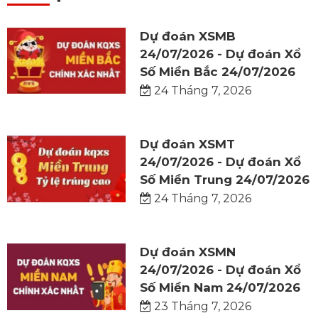
Dự đoán XSMB
24/07/2026 - Dự đoán Xổ
Số Miền Bắc 24/07/2026
24 Tháng 7, 2026
Dự đoán XSMT
24/07/2026 - Dự đoán Xổ
Số Miền Trung 24/07/2026
24 Tháng 7, 2026
Dự đoán XSMN
24/07/2026 - Dự đoán Xổ
Số Miền Nam 24/07/2026
23 Tháng 7, 2026