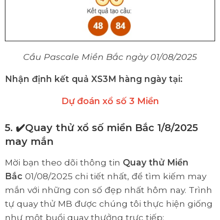
Cầu Pascale Miền Bắc ngày 01/08/2025
Nhận định kết quả XS3M hàng ngày tại:
Dự đoán xổ số 3 Miền
5. ✔️Quay thử xổ số miền Bắc 1/8/2025
may mắn
Mời bạn theo dõi thông tin
Quay thử Miền
Bắc
01/08/2025 chi tiết nhất, để tìm kiếm may
mắn với những con số đẹp nhất hôm nay. Trình
tự quay thử MB được chúng tôi thực hiện giống
như một buổi quay thưởng trực tiếp: