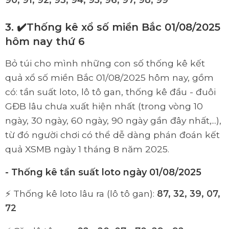
3. ✔️Thống kê xổ số miền Bắc 01/08/2025
hôm nay thứ 6
Bỏ túi cho mình những con số thống kê kết
quả xổ số miền Bắc 01/08/2025 hôm nay, gồm
có: tần suất loto, lô tô gan, thống kê đầu - đuôi
GĐB lâu chưa xuất hiện nhất (trong vòng 10
ngày, 30 ngày, 60 ngày, 90 ngày gần đây nhất,...),
từ đó người chơi có thể dễ dàng phán đoán kết
quả XSMB ngày 1 tháng 8 năm 2025.
- Thống kê tần suất loto ngày 01/08/2025
⚡ Thống kê loto lâu ra (lô tô gan):
87, 32, 39, 07,
72