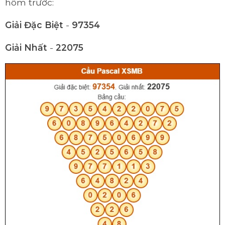
hôm trước:
Giải Đặc Biệt
-
97354
Giải Nhất
-
22075