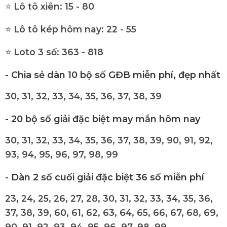
⭐
Lô tô xiên:
15 - 80
⭐
Lô tô kép hôm nay
:
22 - 55
⭐
Loto 3 số:
363 - 818
- Chia sẻ dàn 10 bộ số GĐB miễn phí, đẹp nhất
30, 31, 32, 33, 34, 35, 36, 37, 38, 39
- 20 bộ số giải đặc biệt may mắn hôm nay
30, 31, 32, 33, 34, 35, 36, 37, 38, 39, 90, 91, 92,
93, 94, 95, 96, 97, 98, 99
- Dàn 2 số cuối giải đặc biệt 36 số miễn phí
23, 24, 25, 26, 27, 28, 30, 31, 32, 33, 34, 35, 36,
37, 38, 39, 60, 61, 62, 63, 64, 65, 66, 67, 68, 69,
90, 91, 92, 93, 94, 95, 96, 97, 98, 99