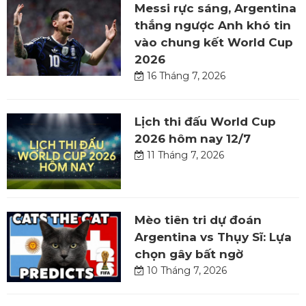
Messi rực sáng, Argentina
thắng ngược Anh khó tin
vào chung kết World Cup
2026
16 Tháng 7, 2026
Lịch thi đấu World Cup
2026 hôm nay 12/7
11 Tháng 7, 2026
Mèo tiên tri dự đoán
Argentina vs Thụy Sĩ: Lựa
chọn gây bất ngờ
10 Tháng 7, 2026