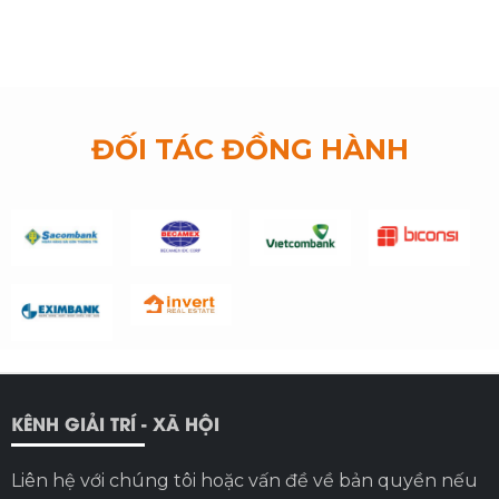
ĐỐI TÁC ĐỒNG HÀNH
KÊNH GIẢI TRÍ - XÃ HỘI
Liên hệ với chúng tôi hoặc vấn đề về bản quyền nếu