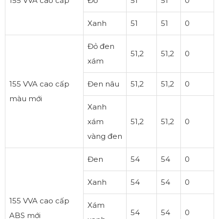
155 VVA cao cấp
Đỏ
51
51
0
Xanh
51
51
0
Đỏ đen
51,2
51,2
0
xám
155 VVA cao cấp
Đen nâu
51,2
51,2
0
màu mới
Xanh
xám
51,2
51,2
0
vàng đen
Đen
54
54
0
Xanh
54
54
0
155 VVA cao cấp
Xám
54
54
0
ABS mới