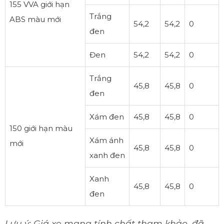
155 VVA giới hạn
Trắng
ABS màu mới
54,2
54,2
0
đen
Đen
54,2
54,2
0
Trắng
45,8
45,8
0
đen
Xám đen
45,8
45,8
0
150 giới hạn màu
Xám ánh
mới
45,8
45,8
0
xanh đen
Xanh
45,8
45,8
0
đen
Lưu ý: Giá xe mang tính chất tham khảo, đã