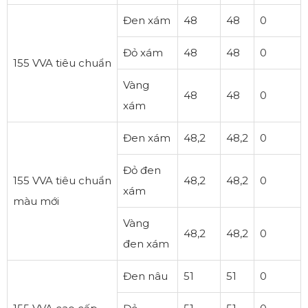
Đen xám
48
48
0
Đỏ xám
48
48
0
155 VVA tiêu chuẩn
Vàng
48
48
0
xám
Đen xám
48,2
48,2
0
Đỏ đen
155 VVA tiêu chuẩn
48,2
48,2
0
xám
màu mới
Vàng
48,2
48,2
0
đen xám
Đen nâu
51
51
0