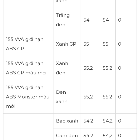
xanh
Trắng
54
54
0
đen
155 VVA giới hạn
Xanh GP
55
55
0
ABS GP
155 VVA giới hạn
Xanh
55,2
55,2
0
ABS GP màu mới
đen
155 VVA giới hạn
Đen
ABS Monster màu
55,2
55,2
0
xanh
mới
Bạc xanh
54,2
54,2
0
Cam đen
54,2
54,2
0