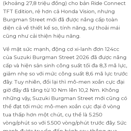
(khoảng 27,8 triệu đồng) cho bản Ride Connect
TFT Edition, rẻ hơn cả Honda Vision, nhưng
Burgman Street mới đã được nâng cấp toàn
diện cả về thiết kế so, tính năng, sự thoải mái
cũng như cải thiện hiệu năng.
Về mặt sức mạnh, động cơ xi-lanh đơn 124cc
của Suzuki Burgman Street 2026 đã được nâng
cấp và hiện sản sinh công suất tối đa 8,3 mã lực,
giảm nhẹ so với mức công suất 8,6 mã lực trước
đây. Tuy nhiên, đổi lại thì mô-men xoắn cực đại
giờ đây đã tăng từ 10 Nm lên 10,2 Nm. Không
những vậy, Suzuki Burgman Street mới cũng có
thể đạt tới mức mô-men xoắn cực đại ở vòng
tua thấp hơn một chút, cụ thể là 5.250
vòng/phút so với 5.500 vòng/phút trước đây. Sức
mạnh được truyền đến bánh sau thông qua