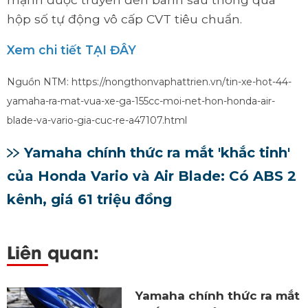
hộp số tự động vô cấp CVT tiêu chuẩn.
Xem chi tiết TẠI ĐÂY
Nguồn NTM: https://nongthonvaphattrien.vn/tin-xe-hot-44-
yamaha-ra-mat-vua-xe-ga-155cc-moi-net-hon-honda-air-
blade-va-vario-gia-cuc-re-a47107.html
Yamaha chính thức ra mắt 'khắc tinh'
của Honda Vario và Air Blade: Có ABS 2
kênh, giá 61 triệu đồng
Liên quan:
Yamaha chính thức ra mắt