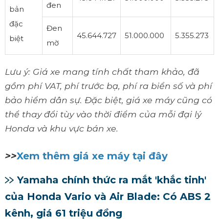
đen
bản
đặc
Đen
45.644.727
51.000.000
5.355.273
biệt
mờ
Lưu ý: Giá xe mang tính chất tham khảo, đã
gồm phí VAT, phí trước bạ, phí ra biển số và phí
bảo hiểm dân sự. Đặc biệt, giá xe máy cũng có
thể thay đổi tùy vào thời điểm của mỗi đại lý
Honda và khu vực bán xe.
>>
Xem thêm giá xe máy tại đây
Yamaha chính thức ra mắt 'khắc tinh'
của Honda Vario và Air Blade: Có ABS 2
kênh, giá 61 triệu đồng