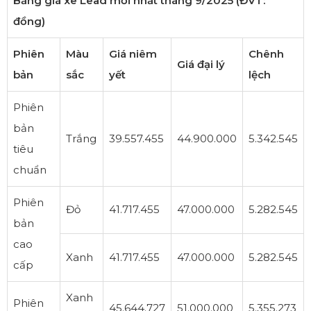
Bảng giá xe Lead mới nhất tháng 9/2025 (ĐVT:
đồng)
Phiên
Màu
Giá niêm
Chênh
Giá đại lý
bản
sắc
yết
lệch
Phiên
bản
Trắng
39.557.455
44.900.000
5.342.545
tiêu
chuẩn
Phiên
Đỏ
41.717.455
47.000.000
5.282.545
bản
cao
Xanh
41.717.455
47.000.000
5.282.545
cấp
Xanh
Phiên
45.644.727
51.000.000
5.355.273