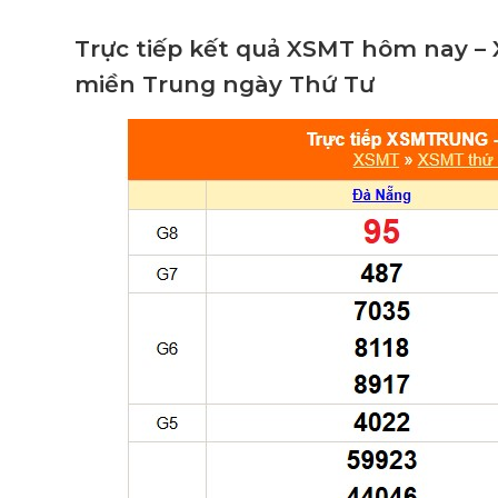
Trực tiếp kết quả XSMT hôm nay – 
miền Trung ngày Thứ Tư