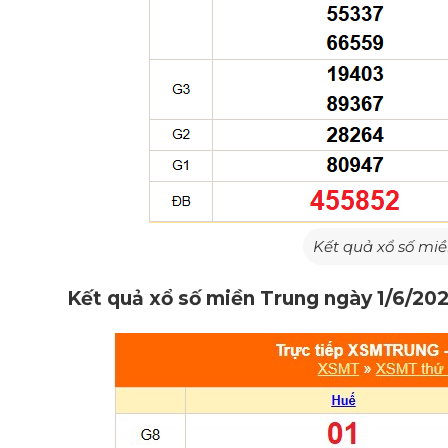
Kết quả xổ số mi
Kết quả xổ số miền Trung ngày 1/6/20