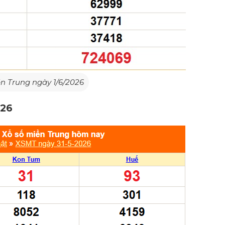
ền Trung ngày 1/6/2026
026