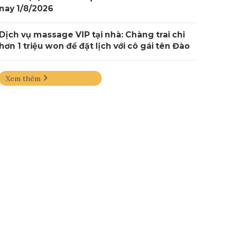
nay 1/8/2026
Dịch vụ massage VIP tại nhà: Chàng trai chi
hơn 1 triệu won để đặt lịch với cô gái tên Đào
Xem thêm