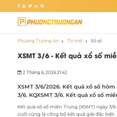
Phương Trường An
Tin mới
Xổ số
XSMT 3/6 - Kết quả xổ số mi
2 Tháng 6, 2026 21:42
XSMT 3/6/2026. Kết quả xổ số hôm 
3/6. KQXSMT 3/6. Kết quả xổ số mi
Kết quả xổ số miền Trung (XSMT) ngày 3/6 đ
cuối cùng là công bố kết quả giải đặc biệt.