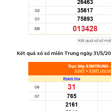
Kết quả xổ số mi
Kết quả xổ số miền Trung ngày 31/5/2