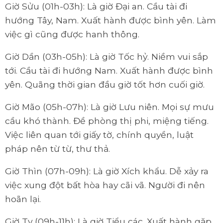
Giờ Sửu (01h-03h): Là giờ Đại an. Cầu tài đi
hướng Tây, Nam. Xuất hành được bình yên. Làm
việc gì cũng được hanh thông.
Giờ Dần (03h-05h): Là giờ Tốc hỷ. Niềm vui sắp
tới. Cầu tài đi hướng Nam. Xuất hành được bình
yên. Quãng thời gian đầu giờ tốt hơn cuối giờ.
Giờ Mão (05h-07h): Là giờ Lưu niên. Mọi sự mưu
cầu khó thành. Đề phòng thị phi, miệng tiếng.
Việc liên quan tới giấy tờ, chính quyền, luật
pháp nên từ từ, thư thả.
Giờ Thìn (07h-09h): Là giờ Xích khẩu. Dễ xảy ra
việc xung đột bất hòa hay cãi vã. Người đi nên
hoãn lại.
Giờ Tỵ (09h-11h): Là giờ Tiểu các. Xuất hành gặp