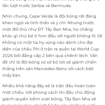
lần lượt trước Serbia và Bermuda.
Nhìn chung, Cape Verde là đội bóng rất đáng
khen ngợi và tinh thần và ý chí. Nhưng trước
một đối thủ như ĐT Tây Ban Nha, họ chẳng
khác gì chú bé tí hon đấu với người khổng lồ. Sẽ
không có một tia hy vọng nào dành cho đại
diện của châu Phi ở trận ra quân tại World Cup
2026 bởi đẳng cấp 2 bên quá chênh lệch. Vấn
đề chỉ là đội bóng xứ sở bò tót sẽ giành chiến
thắng trên sân Mercedes-Benz với cách biệt
mấy bàn.
Nhiều khả năng đây sẽ là trận đấu hoàn toàn
một chiều. Với phong cách thi đấu chủ động
giành quyền kiểm soát bóng, Tây Ban Nha sẽ