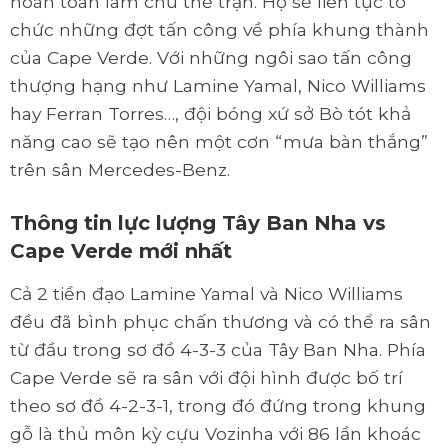
hoàn toàn làm chủ thế trận. Họ sẽ liên tục tổ
chức những đợt tấn công về phía khung thành
của Cape Verde. Với những ngôi sao tấn công
thượng hạng như Lamine Yamal, Nico Williams
hay Ferran Torres…, đội bóng xứ sở Bò tót khả
năng cao sẽ tạo nên một cơn “mưa bàn thắng”
trên sân Mercedes-Benz.
Thông tin lực lượng Tây Ban Nha vs
Cape Verde mới nhất
Cả 2 tiền đạo Lamine Yamal và Nico Williams
đều đã bình phục chấn thương và có thể ra sân
từ đầu trong sơ đồ 4-3-3 của Tây Ban Nha. Phía
Cape Verde sẽ ra sân với đội hình được bố trí
theo sơ đồ 4-2-3-1, trong đó đứng trong khung
gỗ là thủ môn kỳ cựu Vozinha với 86 lần khoác