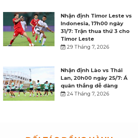
Nhận định Timor Leste vs
Indonesia, 17h00 ngày
31/7: Trận thua thứ 3 cho
Timor Leste
29 Tháng 7, 2026
Nhận định Lào vs Thái
Lan, 20h00 ngày 25/7: Á
quân thắng dễ dàng
24 Tháng 7, 2026