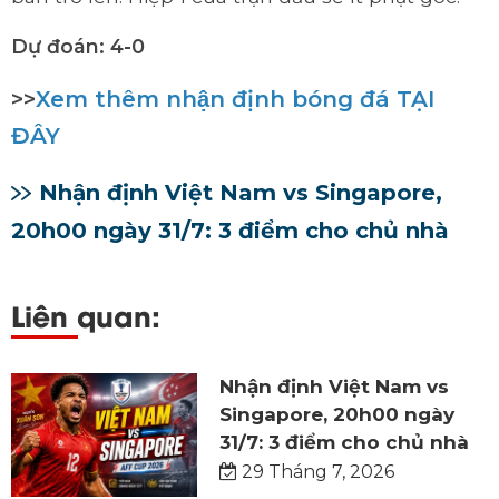
Dự đoán: 4-0
>>
Xem thêm nhận định bóng đá TẠI
ĐÂY
Nhận định Việt Nam vs Singapore,
20h00 ngày 31/7: 3 điểm cho chủ nhà
Liên quan:
Nhận định Việt Nam vs
Singapore, 20h00 ngày
31/7: 3 điểm cho chủ nhà
29 Tháng 7, 2026