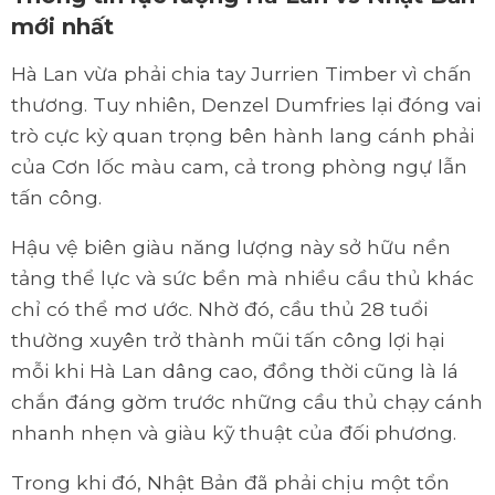
mới nhất
Hà Lan vừa phải chia tay Jurrien Timber vì chấn
thương. Tuy nhiên, Denzel Dumfries lại đóng vai
trò cực kỳ quan trọng bên hành lang cánh phải
của Cơn lốc màu cam, cả trong phòng ngự lẫn
tấn công.
Hậu vệ biên giàu năng lượng này sở hữu nền
tảng thể lực và sức bền mà nhiều cầu thủ khác
chỉ có thể mơ ước. Nhờ đó, cầu thủ 28 tuổi
thường xuyên trở thành mũi tấn công lợi hại
mỗi khi Hà Lan dâng cao, đồng thời cũng là lá
chắn đáng gờm trước những cầu thủ chạy cánh
nhanh nhẹn và giàu kỹ thuật của đối phương.
Trong khi đó, Nhật Bản đã phải chịu một tổn