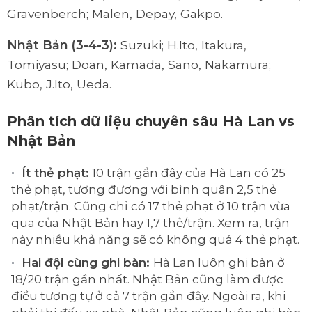
Gravenberch; Malen, Depay, Gakpo.
Nhật Bản (3-4-3):
Suzuki; H.Ito, Itakura,
Tomiyasu; Doan, Kamada, Sano, Nakamura;
Kubo, J.Ito, Ueda.
Phân tích dữ liệu chuyên sâu Hà Lan vs
Nhật Bản
Ít thẻ phạt:
10 trận gần đây của Hà Lan có 25
thẻ phạt, tương đương với bình quân 2,5 thẻ
phạt/trận. Cũng chỉ có 17 thẻ phạt ở 10 trận vừa
qua của Nhật Bản hay 1,7 thẻ/trận. Xem ra, trận
này nhiều khả năng sẽ có không quá 4 thẻ phạt.
Hai đội cùng ghi bàn:
Hà Lan luôn ghi bàn ở
18/20 trận gần nhất. Nhật Bản cũng làm được
điều tương tự ở cả 7 trận gần đây. Ngoài ra, khi