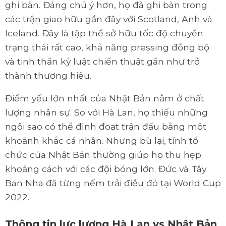
ghi bàn. Đáng chú ý hơn, họ đã ghi bàn trong
các trận giao hữu gần đây với Scotland, Anh và
Iceland. Đây là tập thể sở hữu tốc độ chuyển
trạng thái rất cao, khả năng pressing đồng bộ
và tinh thần kỷ luật chiến thuật gần như trở
thành thương hiệu.
Điểm yếu lớn nhất của Nhật Bản nằm ở chất
lượng nhân sự. So với Hà Lan, họ thiếu những
ngôi sao có thể định đoạt trận đấu bằng một
khoảnh khắc cá nhân. Nhưng bù lại, tính tổ
chức của Nhật Bản thường giúp họ thu hẹp
khoảng cách với các đội bóng lớn. Đức và Tây
Ban Nha đã từng nếm trải điều đó tại World Cup
2022.
Thông tin lực lượng Hà Lan vs Nhật Bản