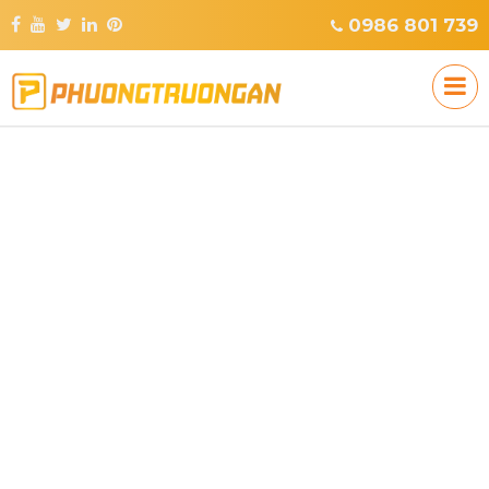
0986 801 739