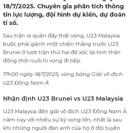
18/7/2025. Chuyên gia phân tích thông
tin lực lượng, đội hình dự kiến, dự đoán
tỉ số.
Sau trận ra quân đầy thất vọng, U23 Malaysia
buộc phải giành một chiến thắng trước U23
Brunei ở lượt trận thứ hai để xốc lại tinh thần
đồng thời nuôi hi vọng đi tiếp.
17h00 ngày 18/7/2025, vòng bảng Giải vô địch
U23 Đông Nam Á
Nhận định U23 Brunei vs U23 Malaysia
U23 Malaysia đến giải vô địch U23 Đông Nam Á
năm nay với nhiều sự kỳ vọng lớn, nhất là sau
khi những người đàn anh của họ ở đội tuyển