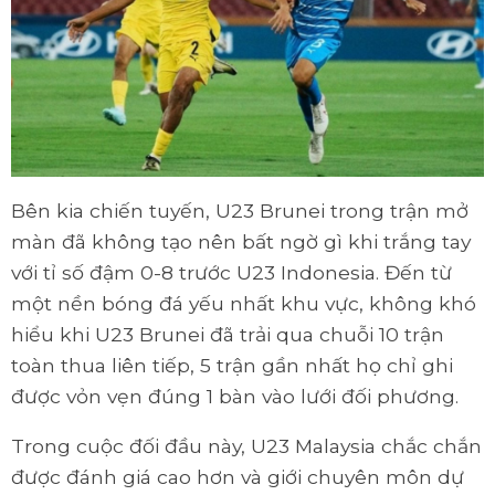
Bên kia chiến tuyến, U23 Brunei trong trận mở
màn đã không tạo nên bất ngờ gì khi trắng tay
với tỉ số đậm 0-8 trước U23 Indonesia. Đến từ
một nền bóng đá yếu nhất khu vực, không khó
hiểu khi U23 Brunei đã trải qua chuỗi 10 trận
toàn thua liên tiếp, 5 trận gần nhất họ chỉ ghi
được vỏn vẹn đúng 1 bàn vào lưới đối phương.
Trong cuộc đối đầu này, U23 Malaysia chắc chắn
được đánh giá cao hơn và giới chuyên môn dự