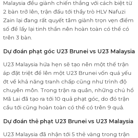
Malaysia đều giành chiến thắng với cách biệt từ
2 bàn trở lên, trận đấu tới thầy trò HLV Nafuzi
Zain lại đang rất quyết tâm giành trọn vẹn điểm
số để lấy lại tinh thần nên hoàn toàn có thể có
trên 3 bàn.
Dự đoán phạt góc U23 Brunei vs U23 Malaysia
U23 Malaysia hứa hẹn sẽ tạo nên một thế trận
áp đặt triệt để lên một U23 Brunei vốn quá yếu
ớt về khả năng tranh chấp cũng như trình độ
chuyên môn. Trong trận ra quân, những chú hổ
Mã Lai đã tạo ra tới 10 quả phạt góc, do đó trận
cầu tới cũng hoàn toàn có thể có trên 9 quả.
Dự đoán thẻ phạt U23 Brunei vs U23 Malaysia
U23 Malaysia đã nhận tới 5 thẻ vàng trong trận