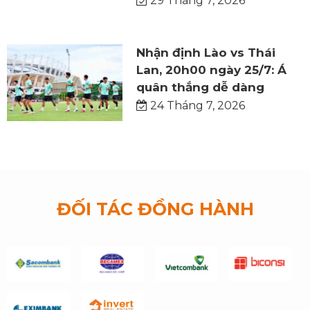
29 Tháng 7, 2026
Nhận định Lào vs Thái
Lan, 20h00 ngày 25/7: Á
quân thắng dễ dàng
24 Tháng 7, 2026
ĐỐI TÁC ĐỒNG HÀNH