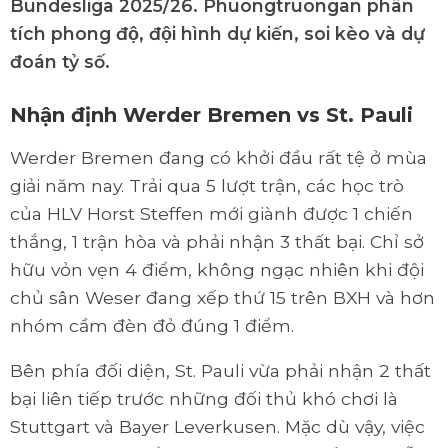
Bundesliga 2025/26. Phuongtruongan phân
tích phong độ, đội hình dự kiến, soi kèo và dự
đoán tỷ số.
Nhận định Werder Bremen vs St. Pauli
Werder Bremen đang có khởi đầu rất tệ ở mùa
giải năm nay. Trải qua 5 lượt trận, các học trò
của HLV Horst Steffen mới giành được 1 chiến
thắng, 1 trận hòa và phải nhận 3 thất bại. Chỉ sở
hữu vỏn vẹn 4 điểm, không ngạc nhiên khi đội
chủ sân Weser đang xếp thứ 15 trên BXH và hơn
nhóm cầm đèn đỏ đúng 1 điểm.
Bên phía đối diện, St. Pauli vừa phải nhận 2 thất
bại liên tiếp trước những đối thủ khó chơi là
Stuttgart và Bayer Leverkusen. Mặc dù vậy, việc