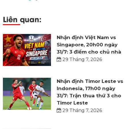
Liên quan:
Nhận định Việt Nam vs
Singapore, 20h00 ngày
31/7: 3 điểm cho chủ nhà
29 Tháng 7, 2026
Nhận định Timor Leste vs
Indonesia, 17h00 ngày
31/7: Trận thua thứ 3 cho
Timor Leste
29 Tháng 7, 2026