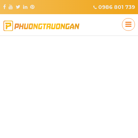
0986 801 739