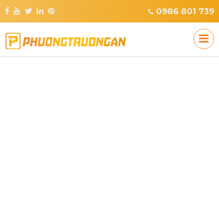
0986 801 739