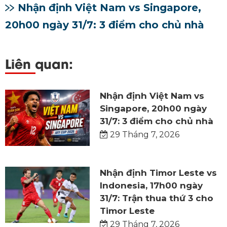
Nhận định Việt Nam vs Singapore,
20h00 ngày 31/7: 3 điểm cho chủ nhà
Liên quan:
Nhận định Việt Nam vs
Singapore, 20h00 ngày
31/7: 3 điểm cho chủ nhà
29 Tháng 7, 2026
Nhận định Timor Leste vs
Indonesia, 17h00 ngày
31/7: Trận thua thứ 3 cho
Timor Leste
29 Tháng 7, 2026