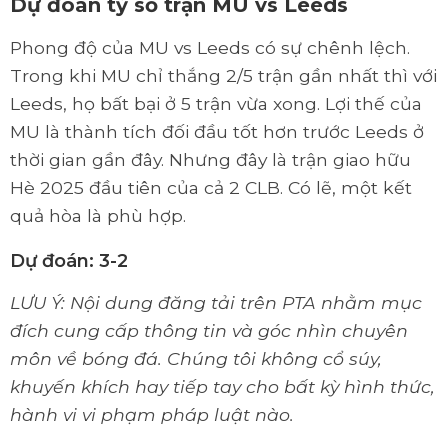
Dự đoán tỷ số trận MU vs Leeds
Phong độ của MU vs Leeds có sự chênh lệch.
Trong khi MU chỉ thắng 2/5 trận gần nhất thì với
Leeds, họ bất bại ở 5 trận vừa xong. Lợi thế của
MU là thành tích đối đầu tốt hơn trước Leeds ở
thời gian gần đây. Nhưng đây là trận giao hữu
Hè 2025 đầu tiên của cả 2 CLB. Có lẽ, một kết
quả hòa là phù hợp.
Dự đoán: 3-2
LƯU Ý: Nội dung đăng tải trên PTA nhằm mục
đích cung cấp thông tin và góc nhìn chuyên
môn về bóng đá. Chúng tôi không cổ súy,
khuyến khích hay tiếp tay cho bất kỳ hình thức,
hành vi vi phạm pháp luật nào.