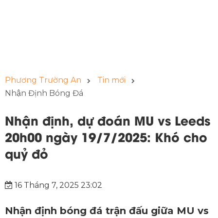
Phương Trường An
Tin mới
Nhận Định Bóng Đá
Nhận định, dự đoán MU vs Leeds
20h00 ngày 19/7/2025: Khó cho
quỷ đỏ
16 Tháng 7, 2025 23:02
Nhận định bóng đá trận đấu giữa MU vs