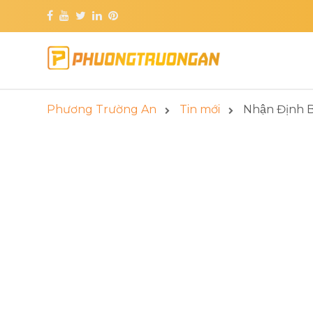
Phương Trường An
Tin mới
Nhận Định B