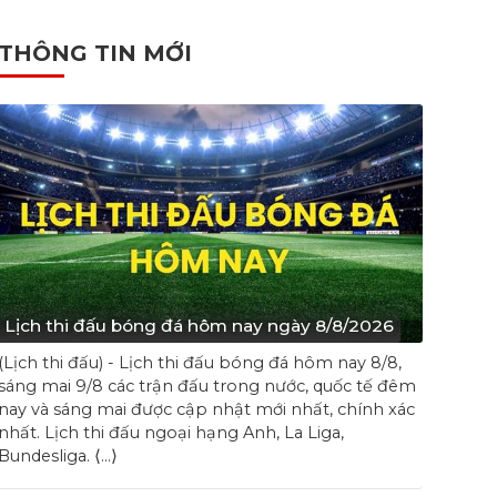
THÔNG TIN MỚI
Lịch thi đấu bóng đá hôm nay ngày 8/8/2026
(Lịch thi đấu) - Lịch thi đấu bóng đá hôm nay 8/8,
sáng mai 9/8 các trận đấu trong nước, quốc tế đêm
nay và sáng mai được cập nhật mới nhất, chính xác
nhất. Lịch thi đấu ngoại hạng Anh, La Liga,
Bundesliga. ⟨…⟩