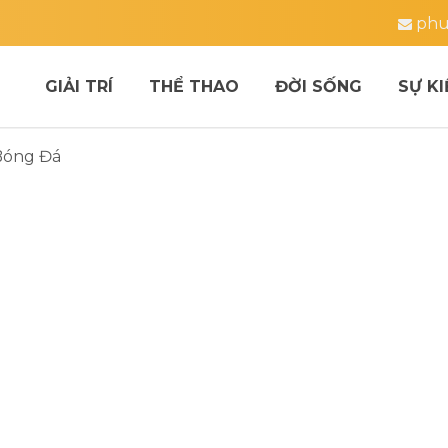
phu
GIẢI TRÍ
THỂ THAO
ĐỜI SỐNG
SỰ KI
óng Đá