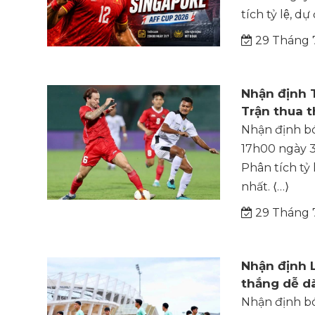
tích tỷ lệ, 
29 Tháng 7
Nhận định T
Trận thua t
Nhận định bó
17h00 ngày 3
Phân tích tỷ 
nhất. ⟨…⟩
29 Tháng 7
Nhận định L
thắng dễ da
Nhận định bó