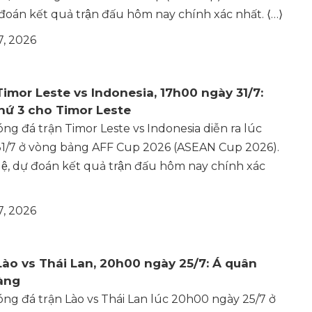
dự đoán kết quả trận đấu hôm nay chính xác nhất. ⟨…⟩
, 2026
imor Leste vs Indonesia, 17h00 ngày 31/7:
hứ 3 cho Timor Leste
ng đá trận Timor Leste vs Indonesia diễn ra lúc
1/7 ở vòng bảng AFF Cup 2026 (ASEAN Cup 2026).
lệ, dự đoán kết quả trận đấu hôm nay chính xác
, 2026
ào vs Thái Lan, 20h00 ngày 25/7: Á quân
̀ng
ng đá trận Lào vs Thái Lan lúc 20h00 ngày 25/7 ở