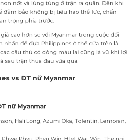
 non nớt và lúng túng ở trận ra quân. Đến khi
 đảm bảo không bị tiêu hao thể lực, chấn
n trọng phia trước.
 giá cao hơn so với Myanmar trong cuộc đối
m nhấn để đưa Philippines ở thế cửa trên là
các cầu thủ có dòng máu lai cũng là vũ khí lợi
là sau trận thua đau vừa qua.
ines vs ĐT nữ Myanmar
s ĐT nữ Myanmar
inson, Hali Long, Azumi Oka, Tolentin, Lemoran,
, Phwe Phyu, Phyu Win, Htet Wai, Win Theingi,