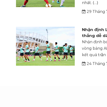
nhất. ⟨…⟩
29 Tháng 7
Nhận định L
thắng dễ da
Nhận định bó
vòng bảng AFF
kết quả trậ
24 Tháng 7