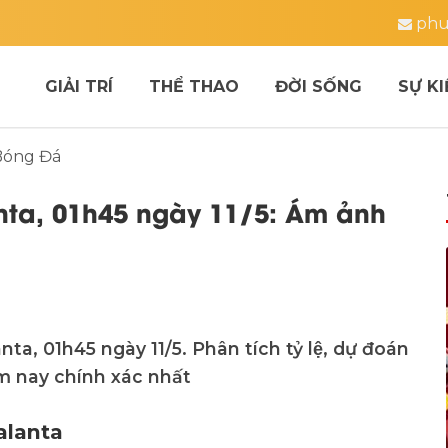
phu
GIẢI TRÍ
THỂ THAO
ĐỜI SỐNG
SỰ KI
óng Đá
nta, 01h45 ngày 11/5: Ám ảnh
, 01h45 ngày 11/5. Phân tích tỷ lệ, dự đoán
m nay chính xác nhất
alanta