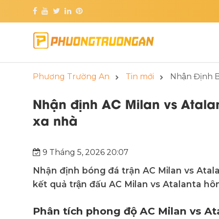
Phương Trường An
Tin mới
Nhận Định B
Nhận định AC Milan vs Atala
xa nhà
9 Tháng 5, 2026 20:07
Nhận định bóng đá trận AC Milan vs Atalanta
kết quả trận đấu AC Milan vs Atalanta hô
Phân tích phong độ AC Milan vs At