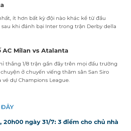
ta
hất, ít hơn bất kỳ đội nào khác kể từ đầu
sau khi đánh bại Inter trong trận Derby della
C Milan vs Atalanta
hỉ thắng 1/8 trận gần đây trên mọi đấu trường
n chuyện ở chuyến viếng thăm sân San Siro
a vé dự Champions League.
I ĐÂY
, 20h00 ngày 31/7: 3 điểm cho chủ nhà