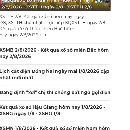
Kết quả xổ số Thừa Thiên Huế hôm nay ngày
2/8/2026 - XSTTH ngày 2/8 - XSTTH 2/8
XSTTH 2/8, Kết quả xổ số hôm nay ngày
2/8, XSTTH chủ nhật, Trực tiếp KQXSTTH ngày 2/8,
Kết quả xổ số Thừa Thiên Huế hôm
nay ngày 2/8/2026. ⟨…⟩
XSMB 2/8/2026 - Kết quả xổ số miền Bắc hôm
nay 2/8/2026
Lịch cắt điện Đồng Nai ngày mai 1/8/2026 cập
nhật mới nhất
Đang định "xơi" chị thì chồng bất ngờ gọi điện
Kết quả xổ số Hậu Giang hôm nay 1/8/2026 -
XSHG ngày 1/8 - XSHG 1/8
XSMN 1/8/2026 - Kết quả xổ số miền Nam hôm