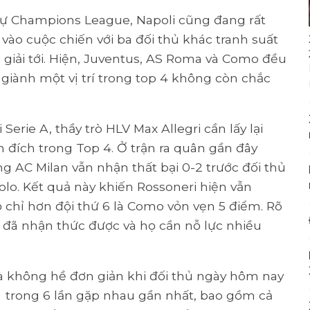
dự Champions League, Napoli cũng đang rất
 vào cuộc chiến với ba đối thủ khác tranh suất
giải tới. Hiện, Juventus, AS Roma và Como đều
 giành một vị trí trong top 4 không còn chắc
Serie A, thầy trò HLV Max Allegri cần lấy lại
 đích trong Top 4. Ở trận ra quân gần đây
g AC Milan vẫn nhận thất bại 0-2 trước đối thủ
olo. Kết quả này khiến Rossoneri hiện vẫn
chỉ hơn đội thứ 6 là Como vỏn vẹn 5 điểm. Rõ
n đã nhận thức được và họ cần nỗ lực nhiều
là không hề đơn giản khi đối thủ ngày hôm nay
 2 trong 6 lần gặp nhau gần nhất, bao gồm cả