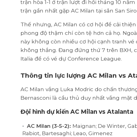
trận hòa 1-1 ở trận lượt đi hồi tháng 10 năm
trận gần nhất gặp AC Milan tại sân San Siro 
Thế nhưng, AC Milan có cơ hội để cải thiện 
phong độ thậm chí còn tệ hơn cả họ. Ngoài v
này không còn nhiều cơ hội cạnh tranh vé 
không thắng. Đang đứng thứ 7 trên BXH, có
Italia để có vé dự Conference League.
Thông tin lực lượng AC Milan vs At
AC Milan vắng Luka Modric do chấn thương v
Bernasconi là cầu thủ duy nhất vắng mặt 
Đội hình dự kiến AC Milan vs Atalanta
AC Milan (3-5-2):
Maignan; De Winter, Gabb
Rabiot, Bartesaghi; Leao, Gimenez