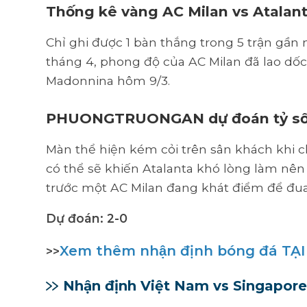
Thống kê vàng AC Milan vs Atalan
Chỉ ghi được 1 bàn thắng trong 5 trận gần n
tháng 4, phong độ của AC Milan đã lao dốc 
Madonnina hôm 9/3.
PHUONGTRUONGAN dự đoán tỷ số A
Màn thể hiện kém cỏi trên sân khách khi c
có thể sẽ khiến Atalanta khó lòng làm nê
trước một AC Milan đang khát điểm để đu
Dự đoán: 2-0
Xem thêm nhận định bóng đá TẠ
>>
Nhận định Việt Nam vs Singapore