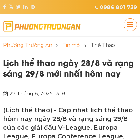
0986 801 739
Phương Trường An
Tin mới
Thể Thao
Lịch thể thao ngày 28/8 và rạng
sáng 29/8 mới nhất hôm nay
27 Tháng 8, 2025 13:18
(Lịch thể thao) - Cập nhật lịch thể thao
hôm nay ngày 28/8 và rạng sáng 29/8
của các giải đấu V-League, Europa
League, Europa Conference League,