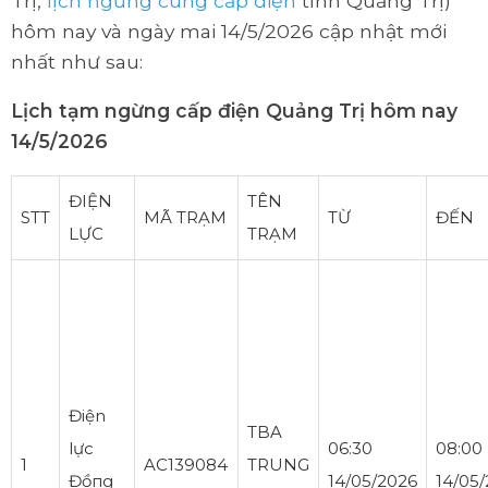
Trị,
lịch ngừng cung cấp điện
tỉnh Quảng Trị)
hôm nay và ngày mai 14/5/2026 cập nhật mới
nhất như sau:
Lịch tạm ngừng cấp điện Quảng Trị hôm nay
14/5/2026
ĐIỆN
TÊN
STT
MÃ TRẠM
TỪ
ĐẾN
LỰC
TRẠM
Điện
TBA
lực
06:30
08:00
1
AC139084
TRUNG
Đồпg
14/05/2026
14/05