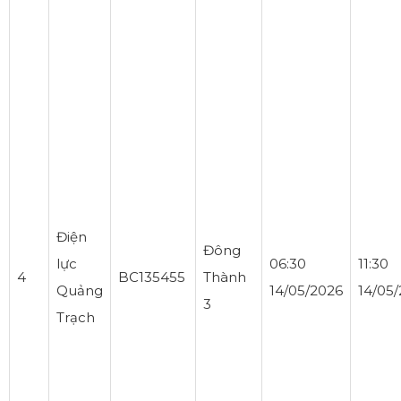
Điện
Đông
lực
06:30
11:30
4
BC135455
Thành
Quảng
14/05/2026
14/05
3
Trạch