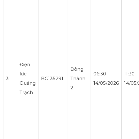
Điện
Đông
lực
06:30
11:30
3
BC135291
Thành
Quảng
14/05/2026
14/05
2
Trạch