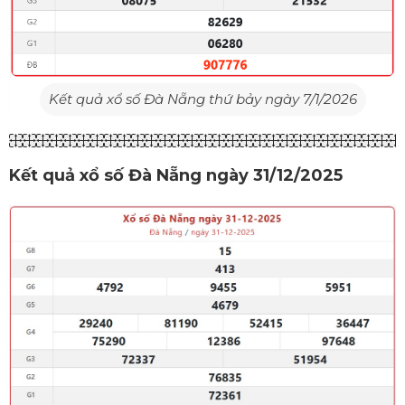
Kết quả xổ số Đà Nẵng thứ bảy ngày 7/1/2026
Kết quả xổ số Đà Nẵng ngày 31/12/2025