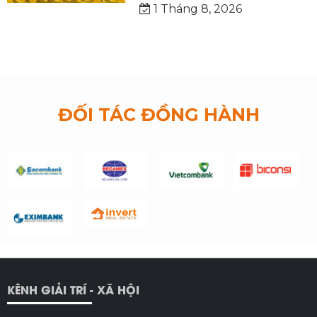
1 Tháng 8, 2026
ĐỐI TÁC ĐỒNG HÀNH
KÊNH GIẢI TRÍ - XÃ HỘI