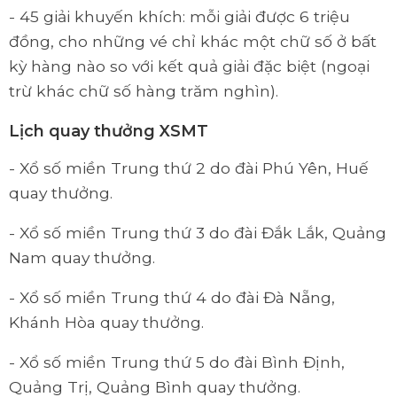
- 45 giải khuyến khích: mỗi giải được 6 triệu
đồng, cho những vé chỉ khác một chữ số ở bất
kỳ hàng nào so với kết quả giải đặc biệt (ngoại
trừ khác chữ số hàng trăm nghìn).
Lịch quay thưởng XSMT
- Xổ số miền Trung thứ 2 do đài Phú Yên, Huế
quay thưởng.
- Xổ số miền Trung thứ 3 do đài Đắk Lắk, Quảng
Nam quay thưởng.
- Xổ số miền Trung thứ 4 do đài Đà Nẵng,
Khánh Hòa quay thưởng.
- Xổ số miền Trung thứ 5 do đài Bình Định,
Quảng Trị, Quảng Bình quay thưởng.