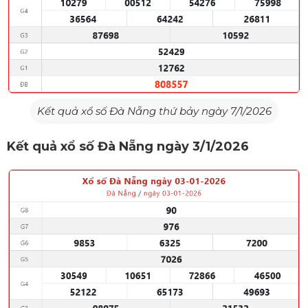
Kết quả xổ số Đà Nẵng thứ bảy ngày 7/1/2026
Kết quả xổ số Đà Nẵng ngày 3/1/2026