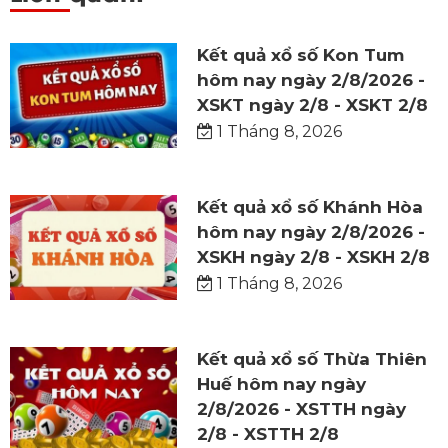
Kết quả xổ số Kon Tum
hôm nay ngày 2/8/2026 -
XSKT ngày 2/8 - XSKT 2/8
1 Tháng 8, 2026
Kết quả xổ số Khánh Hòa
hôm nay ngày 2/8/2026 -
XSKH ngày 2/8 - XSKH 2/8
1 Tháng 8, 2026
Kết quả xổ số Thừa Thiên
Huế hôm nay ngày
2/8/2026 - XSTTH ngày
2/8 - XSTTH 2/8