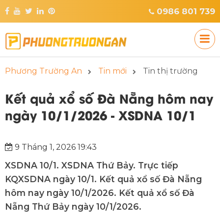
0986 801 739
Phương Trường An
Tin mới
Tin thị trường
Kết quả xổ số Đà Nẵng hôm nay
ngày 10/1/2026 - XSDNA 10/1
9 Tháng 1, 2026 19:43
XSDNA 10/1. XSDNA Thứ Bảy. Trực tiếp
KQXSDNA ngày 10/1. Kết quả xổ số Đà Nẵng
hôm nay ngày 10/1/2026. Kết quả xổ số Đà
Nẵng Thứ Bảy ngày 10/1/2026.