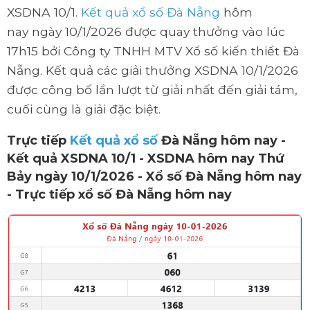
XSDNA 10/1.
Kết quả xổ số Đà Nẵng
hôm
nay ngày 10/1/2026 được quay thưởng vào lúc
17h15 bởi Công ty TNHH MTV Xổ số kiến thiết Đà
Nẵng. Kết quả các giải thưởng XSDNA 10/1/2026
được công bố lần lượt từ giải nhất đến giải tám,
cuối cùng là giải đặc biệt.
Trực tiếp
Kết quả xổ số
Đà Nẵng hôm nay -
Kết quả XSDNA 10/1 - XSDNA hôm nay Thứ
Bảy ngày 10/1/2026 - Xổ số Đà Nẵng hôm nay
- Trực tiếp xổ số Đà Nẵng hôm nay