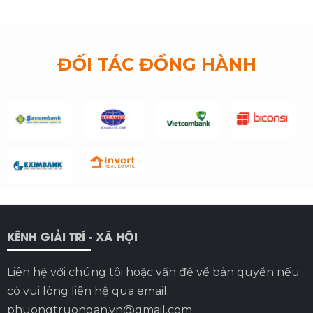
ĐỐI TÁC ĐỒNG HÀNH
KÊNH GIẢI TRÍ - XÃ HỘI
Liên hệ với chúng tôi hoặc vấn đề về bản quyền nếu
có vui lòng liên hệ qua email:
phuongtruongan.vn@gmail.com